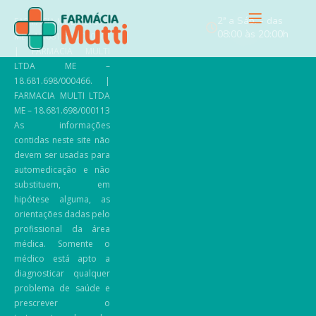
2ª a Sáb. - das
FARMACIA MULTI LTDA ­
08:00 às 20:00h
ME – 18.681.698/0002­02
| FARMACIA MULTI
LTDA ME –
18.681.698/000466. |
FARMACIA MULTI LTDA
ME – 18.681.698/000113
As informações
contidas neste site não
devem ser usadas para
automedicação e não
substituem, em
hipótese alguma, as
orientações dadas pelo
profissional da área
médica. Somente o
médico está apto a
diagnosticar qualquer
problema de saúde e
prescrever o