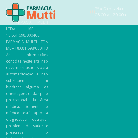
2ª a Sáb. - das
FARMACIA MULTI LTDA ­
08:00 às 20:00h
ME – 18.681.698/0002­02
| FARMACIA MULTI
LTDA ME –
18.681.698/000466. |
FARMACIA MULTI LTDA
ME – 18.681.698/000113
As informações
contidas neste site não
devem ser usadas para
automedicação e não
substituem, em
hipótese alguma, as
orientações dadas pelo
profissional da área
médica. Somente o
médico está apto a
diagnosticar qualquer
problema de saúde e
prescrever o